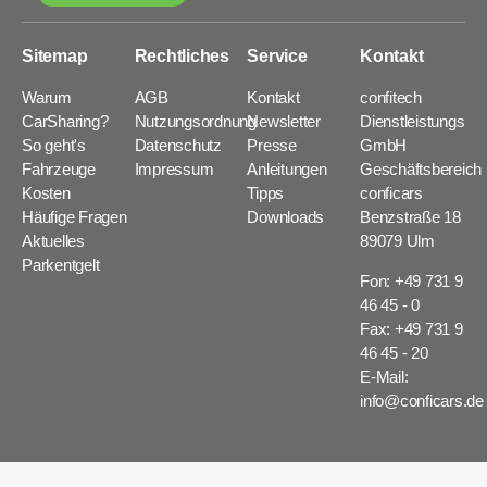
Sitemap
Rechtliches
Service
Kontakt
Warum
AGB
Kontakt
confitech
CarSharing?
Nutzungsordnung
Newsletter
Dienstleistungs
So geht's
Datenschutz
Presse
GmbH
Fahrzeuge
Impressum
Anleitungen
Geschäftsbereich
Kosten
Tipps
conficars
Häufige Fragen
Downloads
Benzstraße 18
Aktuelles
89079 Ulm
Parkentgelt
Fon: +49 731 9
46 45 - 0
Fax: +49 731 9
46 45 - 20
E-Mail:
info@conficars.de