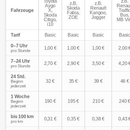
Toyota
z.B.
z.B.
z.B.
Aygo
Renau
Skoda
Renault
Fahrzeuge
X,
Traffi
Fabia,
Kangoo,
Skoda
Bus,
ZOE
Jogger
Citigo,
MB Vi
i10
Tarif
Basic
Basic
Basic
Basi
0–7 Uhr
1,00 €
1,00 €
1,00 €
2,00 
pro Stunde
7–24 Uhr
2,70 €
2,90 €
3,50 €
4,20 
pro Stunde
24 Std.
32 €
35 €
39 €
46 €
Beginn
jederzeit
1 Woche
190 €
195 €
210 €
240 
Beginn
jederzeit
bis 100 km
0,31 €
0,35 €
0,38 €
0,43 
pro km