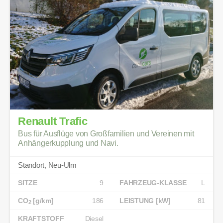
Renault Trafic
Bus für Ausflüge von Großfamilien und Vereinen mit
Anhängerkupplung und Navi.
Standort, Neu-Ulm
SITZE
9
FAHRZEUG-KLASSE
L
CO
[g/km]
186
LEISTUNG [kW]
81
2
KRAFTSTOFF
Diesel