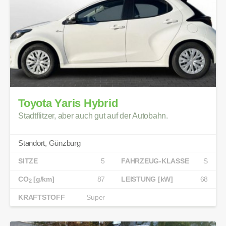
Toyota Yaris Hybrid
Stadtflitzer, aber auch gut auf der Autobahn.
Standort, Günzburg
SITZE
5
FAHRZEUG-KLASSE
S
CO
[g/km]
87
LEISTUNG [kW]
68
2
KRAFTSTOFF
Super