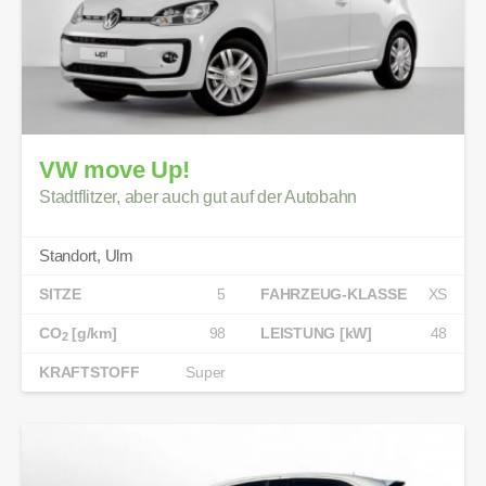
VW move Up!
Stadtflitzer, aber auch gut auf der Autobahn
Standort, Ulm
SITZE
5
FAHRZEUG-KLASSE
XS
CO
[g/km]
98
LEISTUNG [kW]
48
2
KRAFTSTOFF
Super